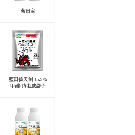
蓝田宝
蓝田倚天剑 15.5%
甲维·茚虫威袋子