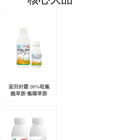
蓝田封霸 20%吡氟
酰草胺·氟噻草胺