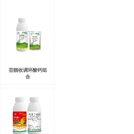
芸靓收调环酸钙组
合