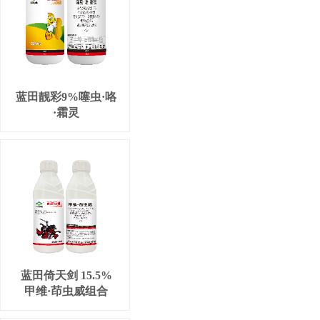
蓝田靓彩9%噻虫·咯
·霜灵
蓝田倚天剑 15.5%
甲维·茚虫威组合